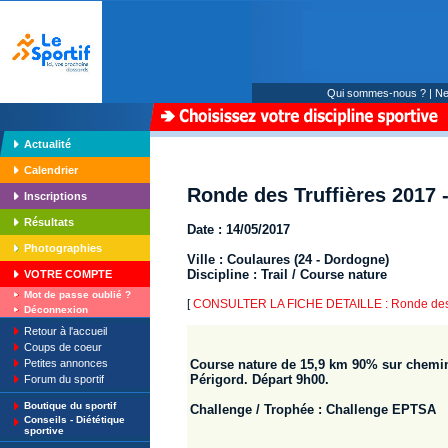
Qui sommes-nous ?
|
Ne
Actualité
Calendrier
Ronde des Truffières 2017 
Inscriptions
Résultats
Date : 14/05/2017
Photographies
Ville : Coulaures (24 - Dordogne)
Discipline : Trail / Course nature
VOTRE COMPTE
Mot de passe oublié ?
[
CONSULTER LA FICHE DETAILLE : Ronde des T
Déconnexion
Retour à l'accueil
Coups de coeur
Petites annonces
Course nature de 15,9 km 90% sur chemins
Périgord. Départ 9h00.
Forum du sportif
Boutique du sportif
Challenge / Trophée : Challenge EPTSA
Conseils - Diététique
sportive