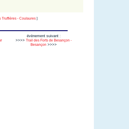
ruffières - Coulaures
]
évènement suivant :
>>>>
r
Trail des Forts de Besançon -
>>>>
Besançon