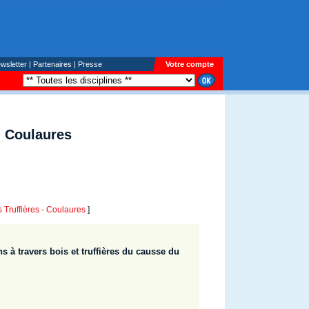
wsletter
|
Partenaires
|
Presse
Votre compte
- Coulaures
ruffières - Coulaures
]
 à travers bois et truffières du causse du