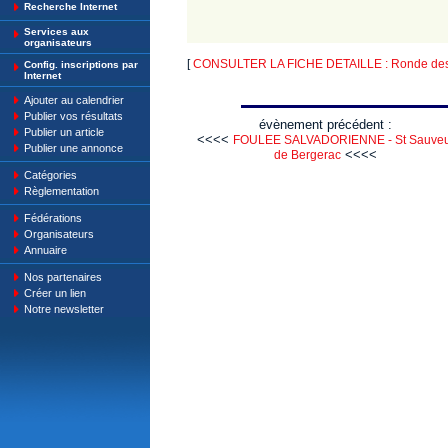
Recherche Internet
Services aux
organisateurs
[
CONSULTER LA FICHE DETAILLE : Ronde des T
Config. inscriptions par
Internet
Ajouter au calendrier
Publier vos résultats
évènement précédent :
Publier un article
<<<<
FOULEE SALVADORIENNE - St Sauveu
Publier une annonce
<<<<
de Bergerac
Catégories
Règlementation
Fédérations
Organisateurs
Annuaire
Nos partenaires
Créer un lien
Notre newsletter