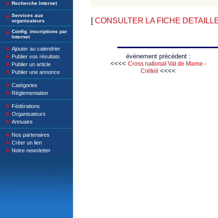
Recherche Internet
Services aux
[
CONSULTER LA FICHE DETAILLE
organisateurs
Config. inscriptions par
Internet
Ajouter au calendrier
évènement précédent :
Publier vos résultats
<<<<
Cross national Val de Marne -
Publier un article
<<<<
Créteil
Publier une annonce
Catégories
Règlementation
Fédérations
Organisateurs
Annuaire
Nos partenaires
Créer un lien
Notre newsletter