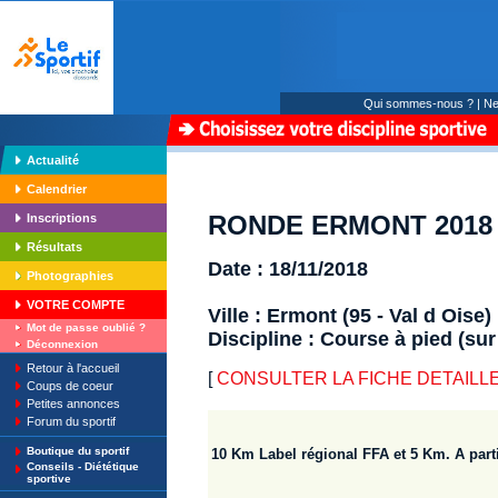
Qui sommes-nous ?
|
Ne
Actualité
Calendrier
RONDE ERMONT 2018 
Inscriptions
Résultats
Date : 18/11/2018
Photographies
VOTRE COMPTE
Ville : Ermont (95 - Val d Oise)
Mot de passe oublié ?
Discipline : Course à pied (sur
Déconnexion
Retour à l'accueil
[
CONSULTER LA FICHE DETAILLE
Coups de coeur
Petites annonces
Forum du sportif
Boutique du sportif
10 Km Label régional FFA et 5 Km. A part
Conseils - Diététique
sportive