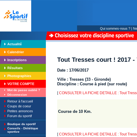
Qui sommes-nous ?
|
Ne
Actualité
Calendrier
Tout Tresses court ! 2017 -
Inscriptions
Résultats
Date : 17/06/2017
Photographies
Ville : Tresses (33 - Gironde)
Discipline : Course à pied (sur route)
VOTRE COMPTE
Mot de passe oublié ?
[
CONSULTER LA FICHE DETAILLE : Tout Tresses
Déconnexion
Retour à l'accueil
Coups de coeur
Petites annonces
Course de 10 Km.
Forum du sportif
Boutique du sportif
Conseils - Diététique
sportive
[
CONSULTER LA FICHE DETAILLE : Tout Tresses