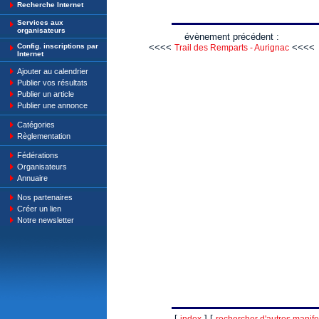
Recherche Internet
Services aux
organisateurs
évènement précédent :
Config. inscriptions par
<<<<
<<<<
Trail des Remparts - Aurignac
Internet
Ajouter au calendrier
Publier vos résultats
Publier un article
Publier une annonce
Catégories
Règlementation
Fédérations
Organisateurs
Annuaire
Nos partenaires
Créer un lien
Notre newsletter
[
] [