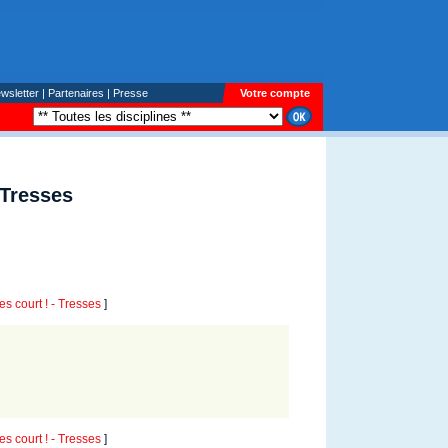
wsletter
|
Partenaires
|
Presse
Votre compte
 Tresses
 court ! - Tresses
]
 court ! - Tresses
]