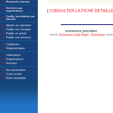
Recherche Internet
Services aux
[
CONSULTER LA FICHE DETAILLE : T
organisateurs
Config. inscriptions par
Internet
Ajouter au calendrier
Publier vos résultats
évènement précédent :
Publier un article
<<<<
<<<
Donzenac Dark Night - Donzenac
Publier une annonce
Catégories
Règlementation
Fédérations
Organisateurs
Annuaire
Nos partenaires
Créer un lien
Notre newsletter