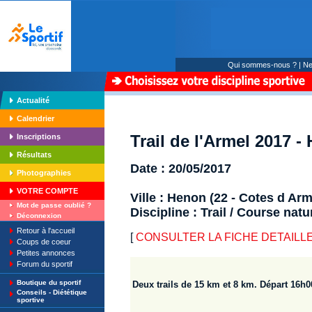
Qui sommes-nous ?
|
Ne
Actualité
Calendrier
Trail de l'Armel 2017 -
Inscriptions
Résultats
Date : 20/05/2017
Photographies
VOTRE COMPTE
Ville : Henon (22 - Cotes d Arm
Mot de passe oublié ?
Discipline : Trail / Course natu
Déconnexion
Retour à l'accueil
[
CONSULTER LA FICHE DETAILLE : T
Coups de coeur
Petites annonces
Forum du sportif
Boutique du sportif
Deux trails de 15 km et 8 km. Départ 16h0
Conseils - Diététique
sportive