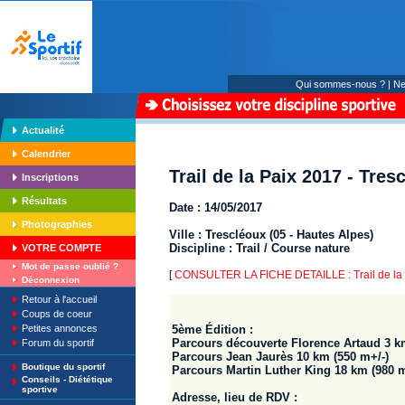
Qui sommes-nous ?
|
Ne
Actualité
Calendrier
Trail de la Paix 2017 - Tres
Inscriptions
Résultats
Date : 14/05/2017
Photographies
Ville : Trescléoux (05 - Hautes Alpes)
Discipline : Trail / Course nature
VOTRE COMPTE
Mot de passe oublié ?
[
CONSULTER LA FICHE DETAILLE : Trail de la P
Déconnexion
Retour à l'accueil
Coups de coeur
Petites annonces
5ème Édition :
Parcours découverte Florence Artaud 3 k
Forum du sportif
Parcours Jean Jaurès 10 km (550 m+/-)
Boutique du sportif
Parcours Martin Luther King 18 km (980 m
Conseils - Diététique
sportive
Adresse, lieu de RDV :