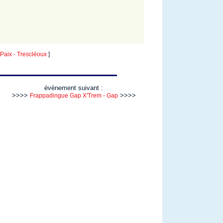
aix - Trescléoux
]
évènement suivant :
>>>>
>>>>
Frappadingue Gap X'Trem - Gap