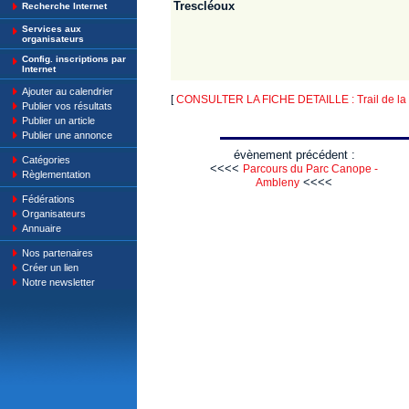
Trescléoux
Recherche Internet
Services aux
organisateurs
Config. inscriptions par
Internet
Ajouter au calendrier
[
CONSULTER LA FICHE DETAILLE : Trail de la P
Publier vos résultats
Publier un article
Publier une annonce
évènement précédent :
Catégories
<<<<
Parcours du Parc Canope -
Règlementation
<<<<
Ambleny
Fédérations
Organisateurs
Annuaire
Nos partenaires
Créer un lien
Notre newsletter