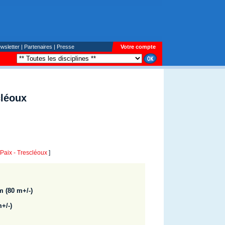
wsletter
|
Partenaires
|
Presse
Votre compte
cléoux
aix - Trescléoux
]
m (80 m+/-)
+/-)