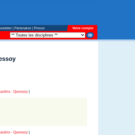
wsletter
|
Partenaires
|
Presse
Votre compte
uessoy
aolins - Quessoy
]
aolins - Quessoy
]