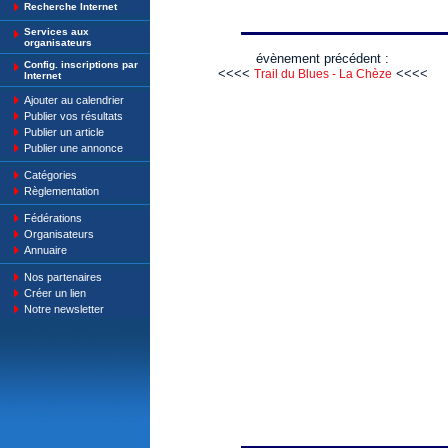
Recherche Internet
Services aux
organisateurs
évènement précédent :
Config. inscriptions par
<<<<
<<<<
Trail du Blues - La Chèze
Internet
Ajouter au calendrier
Publier vos résultats
Publier un article
Publier une annonce
Catégories
Règlementation
Fédérations
Organisateurs
Annuaire
Nos partenaires
Créer un lien
Notre newsletter