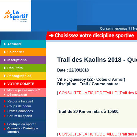
Qui sommes-nous ?
|
Ne
Actualité
Calendrier
Trail des Kaolins 2018 - Q
Inscriptions
Résultats
Date : 22/09/2018
Photographies
Ville : Quessoy (22 - Cotes d Armor)
Discipline : Trail / Course nature
VOTRE COMPTE
Mot de passe oublié ?
[
CONSULTER LA FICHE DETAILLE : Trail des K
Déconnexion
Retour à l'accueil
Coups de coeur
Petites annonces
Trail de 20 Km en relais à 15h00.
Forum du sportif
Boutique du sportif
Conseils - Diététique
sportive
[
CONSULTER LA FICHE DETAILLE : Trail des K