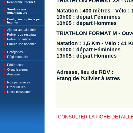
TRIATHLON FORMAT XS - Ouve
Recherche Internet
Services aux
Natation : 400 mètres - Vélo :
organisateurs
10h00 : départ Féminines
Config. inscriptions par
10h05 : départ Hommes
Internet
Ajouter au calendrier
TRIATHLON FORMAT M - Ouver
Publier vos résultats
Publier un article
Natation : 1,5 Km - Vélo : 41 
Publier une annonce
13h00 : départ Féminines
Catégories
13h05 : départ Hommes
Règlementation
Fédérations
Organisateurs
Adresse, lieu de RDV :
Annuaire
Etang de l'Olivier à Istres
Nos partenaires
Créer un lien
Notre newsletter
[
CONSULTER LA FICHE DETAILLE : Tria