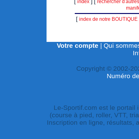
[
] [
index
rechercher d'autre
manif
[
index de notre BOUTIQUE
Votre compte
|
Qui sommes
In
Copyright © 2002-20
Numéro de 
Le-Sportif.com est le portail
(course à pied, roller, VTT, tri
Inscription en ligne, résultats,