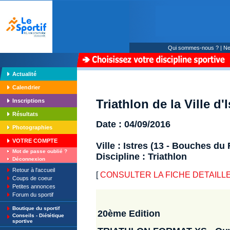
Qui sommes-nous ?
|
Ne
Actualité
Calendrier
Triathlon de la Ville d'I
Inscriptions
Résultats
Date : 04/09/2016
Photographies
VOTRE COMPTE
Ville : Istres (13 - Bouches du
Mot de passe oublié ?
Discipline : Triathlon
Déconnexion
Retour à l'accueil
[
CONSULTER LA FICHE DETAILLE : Tria
Coups de coeur
Petites annonces
Forum du sportif
Boutique du sportif
20ème Edition
Conseils - Diététique
sportive