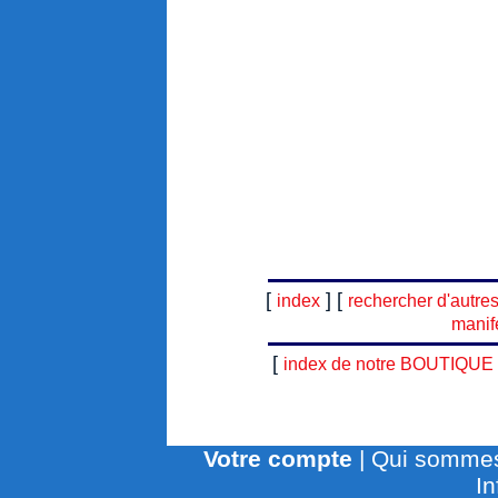
[
] [
index
rechercher d'autre
manif
[
index de notre BOUTIQUE
Votre compte
|
Qui sommes
In