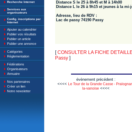
Distance S le 25 à 8h45 et M à 14h00
Recherche Internet
Distance L le 26 à 9h15 et jeunes à la mi-
Services aux
organisateurs
Adresse, lieu de RDV :
Config. inscriptions par
Lac de passy 74190 Passy
Internet
Ajouter au calendrier
Publier vos résultats
Publier un article
Publier une annonce
[
CONSULTER LA FICHE DETAILLE : Tr
Catégories
Règlementation
Passy
]
Fédérations
Organisateurs
Annuaire
évènement précédent :
Nos partenaires
<<<<
Le Tour de la Grande Casse - Pralogna
Créer un lien
<<<<
la-vanoise
Notre newsletter