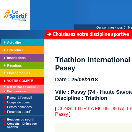
Qui sommes-nous ?
|
Ne
Actualité
Calendrier
Triathlon Internationa
Inscriptions
Résultats
Passy
Photographies
Date : 25/08/2018
VOTRE COMPTE
Mot de passe oublié ?
Ville : Passy (74 - Haute Savoi
Déconnexion
Discipline : Triathlon
Retour à l'accueil
Coups de coeur
Petites annonces
[
CONSULTER LA FICHE DETAILLE : Tr
Forum du sportif
Passy
]
Boutique du sportif
Conseils - Diététique
sportive