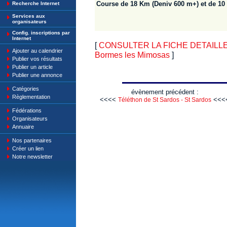
Course de 18 Km (Deniv 600 m+) et de 10
Recherche Internet
Services aux
organisateurs
Config. inscriptions par
Internet
[
CONSULTER LA FICHE DETAILLE : 
Ajouter au calendrier
Bormes les Mimosas
]
Publier vos résultats
Publier un article
Publier une annonce
Catégories
évènement précédent :
Règlementation
<<<<
<<<
Téléthon de St Sardos - St Sardos
Fédérations
Organisateurs
Annuaire
Nos partenaires
Créer un lien
Notre newsletter