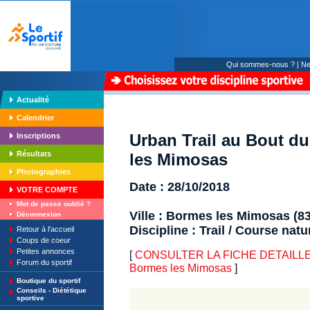
Qui sommes-nous ?
|
Ne
Actualité
Calendrier
Urban Trail au Bout d
Inscriptions
Résultats
les Mimosas
Photographies
Date : 28/10/2018
VOTRE COMPTE
Mot de passe oublié ?
Ville : Bormes les Mimosas (83
Déconnexion
Discipline : Trail / Course natu
Retour à l'accueil
Coups de coeur
Petites annonces
[
CONSULTER LA FICHE DETAILLE : 
Forum du sportif
Bormes les Mimosas
]
Boutique du sportif
Conseils - Diététique
sportive