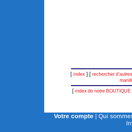
[
] [
index
rechercher d'autre
manif
[
index de notre BOUTIQUE
Votre compte
|
Qui sommes
In