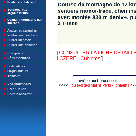
Recherche Internet
Course de montagne de 17 km (
Services aux
sentiers monoi-trace, chemins
organisateurs
avec montée 830 m déniv+. pu
Config. inscriptions par
à 10h00
Internet
Ajouter au calendrier
Publier vos résultats
Publier un article
Publier une annonce
[
CONSULTER LA FICHE DETAILLE
Catégories
LOZERE - Cubières
]
Règlementation
Fédérations
Organisateurs
Annuaire
évènement précédent :
Nos partenaires
<<<<
<<
Foulees des Matins Verts - Tonneins
Créer un lien
Notre newsletter