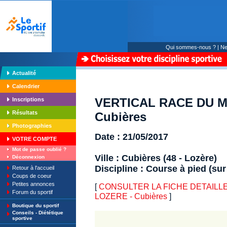
Qui sommes-nous ?
|
Ne
Actualité
Calendrier
VERTICAL RACE DU M
Inscriptions
Résultats
Cubières
Photographies
Date : 21/05/2017
VOTRE COMPTE
Mot de passe oublié ?
Ville : Cubières (48 - Lozère)
Déconnexion
Discipline : Course à pied (sur
Retour à l'accueil
Coups de coeur
Petites annonces
[
CONSULTER LA FICHE DETAILLE
Forum du sportif
LOZERE - Cubières
]
Boutique du sportif
Conseils - Diététique
sportive