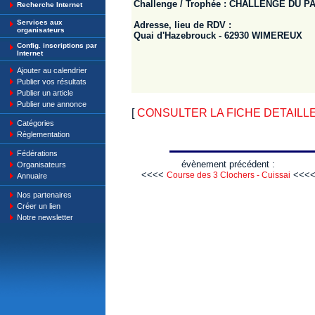
Challenge / Trophée : CHALLENGE DU 
Recherche Internet
Services aux
Adresse, lieu de RDV :
organisateurs
Quai d'Hazebrouck - 62930 WIMEREUX
Config. inscriptions par
Internet
Ajouter au calendrier
Publier vos résultats
Publier un article
Publier une annonce
[
CONSULTER LA FICHE DETAILLE :
Catégories
Règlementation
Fédérations
évènement précédent :
Organisateurs
<<<<
<<<
Course des 3 Clochers - Cuissai
Annuaire
Nos partenaires
Créer un lien
Notre newsletter