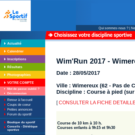
Qui sommes-nous ?
|
Ne
Actualité
Calendrier
Wim'Run 2017 - Wimer
Inscriptions
Résultats
Date : 28/05/2017
Photographies
VOTRE COMPTE
Ville : Wimereux (62 - Pas de C
Mot de passe oublié ?
Discipline : Course à pied (sur
Déconnexion
Retour à l'accueil
[
CONSULTER LA FICHE DETAILLE :
Coups de coeur
Petites annonces
Forum du sportif
Boutique du sportif
Course de 10 km à 10 h.
Conseils - Diététique
Courses enfants à 9h15 et 9h30
sportive