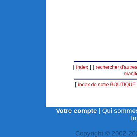
[
] [
index
rechercher d'autre
manif
[
index de notre BOUTIQUE
Votre compte
|
Qui sommes
In
Copyright © 2002-20