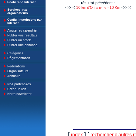
Recherche Internet
résultat précédent :
<<<<
<<<<
10 km d'Offranville - 10 Km
Services aux
organisateurs
Config. inscriptions par
Internet
Ajouter au calendrier
Publier vos résultats
Publier un article
Publier une annonce
Catégories
Règlementation
Fédérations
Organisateurs
Annuaire
Nos partenaires
Créer un lien
Notre newsletter
[
] [
index
rechercher d'autres r