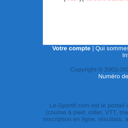
Votre compte
|
Qui sommes
In
Copyright © 2002-20
Numéro de 
Le-Sportif.com est le portail
(course à pied, roller, VTT, tri
Inscription en ligne, résultats,