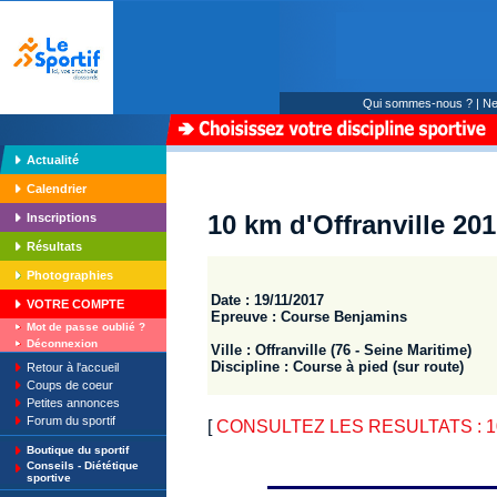
Qui sommes-nous ?
|
Ne
Actualité
Calendrier
10 km d'Offranville 20
Inscriptions
Résultats
Photographies
Date : 19/11/2017
VOTRE COMPTE
Epreuve : Course Benjamins
Mot de passe oublié ?
Déconnexion
Ville : Offranville (76 - Seine Maritime)
Discipline : Course à pied (sur route)
Retour à l'accueil
Coups de coeur
Petites annonces
Forum du sportif
[
CONSULTEZ LES RESULTATS : 10 k
Boutique du sportif
Conseils - Diététique
sportive