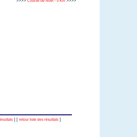
>>>>
>>>>
Course de Noel - 5 Km
] [
]
ésultats
retour liste des résultats