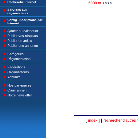
Recherche Internet
<<<<
6000 m
Services aux
organisateurs
Config. inscriptions par
Internet
Ajouter au calendrier
Publier vos résultats
Publier un article
Publier une annonce
Catégories
Règlementation
Fédérations
Organisateurs
Annuaire
Nos partenaires
Créer un lien
Notre newsletter
[
] [
index
rechercher d'autres r