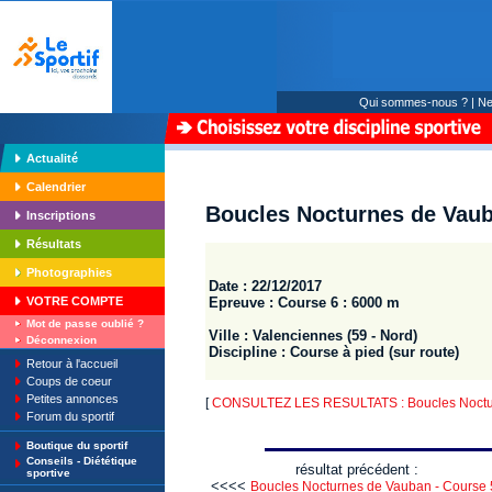
Qui sommes-nous ?
|
Ne
Actualité
Calendrier
Boucles Nocturnes de Vaub
Inscriptions
Résultats
Photographies
Date : 22/12/2017
Epreuve : Course 6 : 6000 m
VOTRE COMPTE
Mot de passe oublié ?
Ville : Valenciennes (59 - Nord)
Déconnexion
Discipline : Course à pied (sur route)
Retour à l'accueil
Coups de coeur
Petites annonces
[
CONSULTEZ LES RESULTATS : Boucles Noctu
Forum du sportif
Boutique du sportif
Conseils - Diététique
résultat précédent :
sportive
<<<<
Boucles Nocturnes de Vauban - Course 5