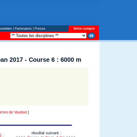
wsletter
|
Partenaires
|
Presse
Votre compte
an 2017 - Course 6 : 6000 m
rnes de Vauban
]
résultat suivant :
 :