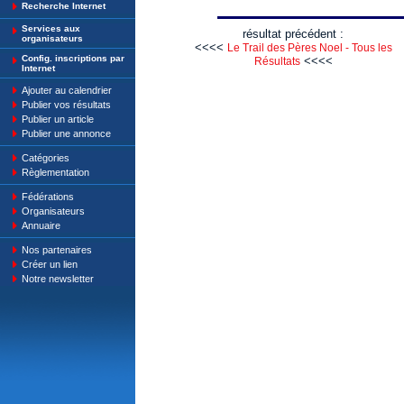
Recherche Internet
Services aux
résultat précédent :
organisateurs
<<<<
Le Trail des Pères Noel - Tous les
Config. inscriptions par
<<<<
Résultats
Internet
Ajouter au calendrier
Publier vos résultats
Publier un article
Publier une annonce
Catégories
Règlementation
Fédérations
Organisateurs
Annuaire
Nos partenaires
Créer un lien
Notre newsletter