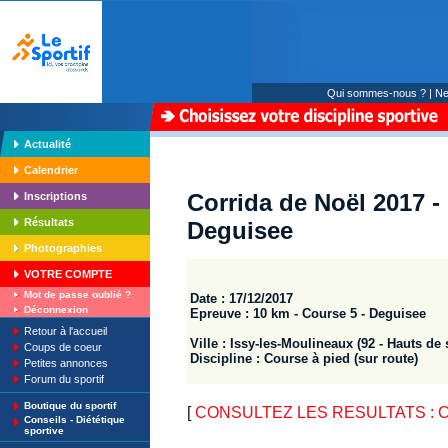
Qui sommes-nous ?
|
Ne
Actualité
Calendrier
Corrida de Noël 2017 -
Inscriptions
Résultats
Deguisee
Photographies
VOTRE COMPTE
Mot de passe oublié ?
Date : 17/12/2017
Déconnexion
Epreuve : 10 km - Course 5 - Deguisee
Retour à l'accueil
Ville : Issy-les-Moulineaux (92 - Hauts de 
Coups de coeur
Discipline : Course à pied (sur route)
Petites annonces
Forum du sportif
Boutique du sportif
[
CONSULTEZ LES RESULTATS : Cor
Conseils - Diététique
sportive