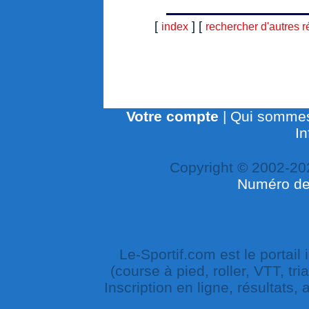
[
] [
index
rechercher d'autres r
Votre compte
|
Qui sommes
In
Copyright © 2002-20
Numéro de 
Le-Sportif.com est le portail
(course à pied, roller, VTT, tri
Inscription en ligne, résultats,