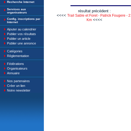
Recherche Internet
Services aux
résultat précédent :
organisateurs
<<<<
Trail Sable et Foret - Patrick Fougere - 2
Config. inscriptions par
<<<<
Km
Internet
Ajouter au calendrier
Publier vos résultats
Publier un article
Publier une annonce
Catégories
Règlementation
Fédérations
Organisateurs
Annuaire
Nos partenaires
Créer un lien
Notre newsletter