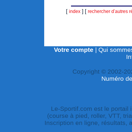
[
] [
index
rechercher d'autres r
Votre compte
|
Qui sommes
In
Copyright © 2002-20
Numéro de 
Le-Sportif.com est le portail
(course à pied, roller, VTT, tri
Inscription en ligne, résultats,