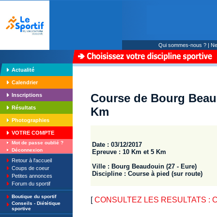
Qui sommes-nous ?
|
Ne
Actualité
Calendrier
Course de Bourg Beaud
Inscriptions
Résultats
Km
Photographies
VOTRE COMPTE
Mot de passe oublié ?
Date : 03/12/2017
Déconnexion
Epreuve : 10 Km et 5 Km
Retour à l'accueil
Ville : Bourg Beaudouin (27 - Eure)
Coups de coeur
Discipline : Course à pied (sur route)
Petites annonces
Forum du sportif
Boutique du sportif
[
CONSULTEZ LES RESULTATS : Co
Conseils - Diététique
sportive