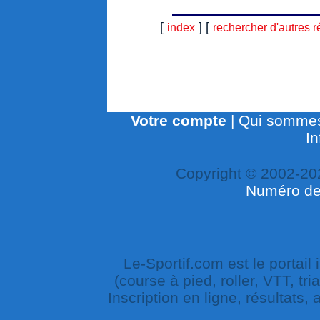
[
] [
index
rechercher d'autres r
Votre compte
|
Qui sommes
In
Copyright © 2002-20
Numéro de 
Le-Sportif.com est le portail
(course à pied, roller, VTT, tri
Inscription en ligne, résultats,