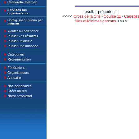
Recherche Internet
Services aux
résultat précédent :
organisateurs
<<<<
Cross de la Cité - Course 11 - Cadette
Config. inscriptions par
<<<<
filles et Minimes garcons
Internet
Ajouter au calendrier
Publier vos résultats
Publier un article
Publier une annonce
Catégories
Règlementation
Fédérations
Organisateurs
Annuaire
Nos partenaires
Créer un lien
Notre newsletter