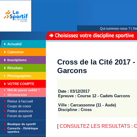
Qui sommes-nous ?
|
Ne
Actualité
Calendrier
Cross de la Cité 2017 
Inscriptions
Résultats
Garcons
Photographies
VOTRE COMPTE
Mot de passe oublié ?
Date : 03/12/2017
Déconnexion
Epreuve : Course 12 - Cadets Garcons
Retour à l'accueil
Ville : Carcassonne (11 - Aude)
Coups de coeur
Discipline : Cross
Petites annonces
Forum du sportif
Boutique du sportif
[
CONSULTEZ LES RESULTATS : Cro
Conseils - Diététique
sportive