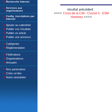
Recherche Internet
Services aux
résultat précédent :
organisateurs
<<<<
Cross de la Cité - Course 5 - ESM
Config. inscriptions par
<<<<
Hommes
Internet
Ajouter au calendrier
Publier vos résultats
Publier un article
Publier une annonce
Catégories
Règlementation
Fédérations
Organisateurs
Annuaire
Nos partenaires
Créer un lien
Notre newsletter