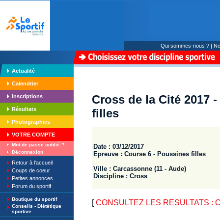
Qui sommes-nous ?
|
Ne
Actualité
Calendrier
Cross de la Cité 2017 
Inscriptions
Résultats
filles
Photographies
VOTRE COMPTE
Mot de passe oublié ?
Date : 03/12/2017
Déconnexion
Epreuve : Course 6 - Poussines filles
Retour à l'accueil
Ville : Carcassonne (11 - Aude)
Coups de coeur
Discipline : Cross
Petites annonces
Forum du sportif
Boutique du sportif
[
CONSULTEZ LES RESULTATS : Cro
Conseils - Diététique
sportive