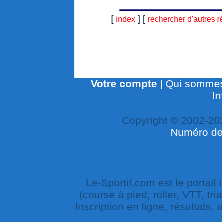
[
] [
index
rechercher d'autres r
Votre compte
|
Qui sommes
In
Copyright © 2002-20
Numéro de 
Le-Sportif.com est le portail
(course à pied, roller, VTT, tri
Inscription en ligne, résultats,