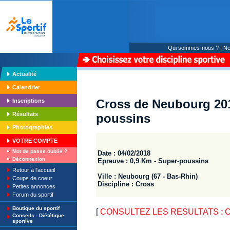
Qui sommes-nous ?
|
Ne
Actualité
Calendrier
Cross de Neubourg 201
Inscriptions
Résultats
poussins
Photographies
VOTRE COMPTE
Mot de passe oublié ?
Date : 04/02/2018
Déconnexion
Epreuve : 0,9 Km - Super-poussins
Retour à l'accueil
Ville : Neubourg (67 - Bas-Rhin)
Coups de coeur
Discipline : Cross
Petites annonces
Forum du sportif
Boutique du sportif
[
CONSULTEZ LES RESULTATS : Cr
Conseils - Diététique
sportive