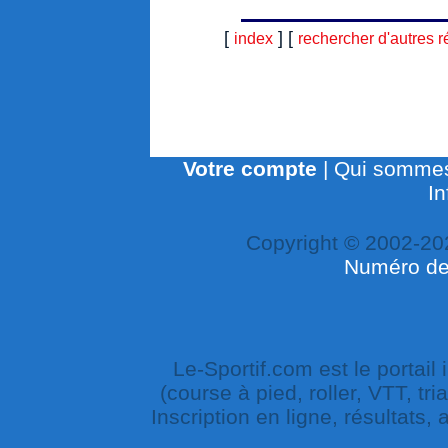
[
] [
index
rechercher d'autres r
Votre compte
|
Qui sommes
In
Copyright © 2002-20
Numéro de 
Le-Sportif.com est le portail
(course à pied, roller, VTT, tri
Inscription en ligne, résultats,