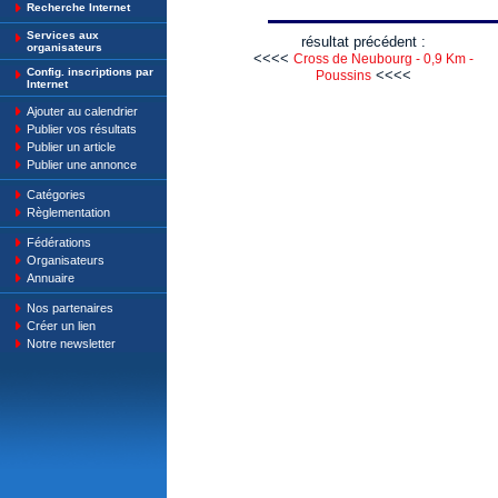
Recherche Internet
Services aux
résultat précédent :
organisateurs
<<<<
Cross de Neubourg - 0,9 Km -
Config. inscriptions par
<<<<
Poussins
Internet
Ajouter au calendrier
Publier vos résultats
Publier un article
Publier une annonce
Catégories
Règlementation
Fédérations
Organisateurs
Annuaire
Nos partenaires
Créer un lien
Notre newsletter