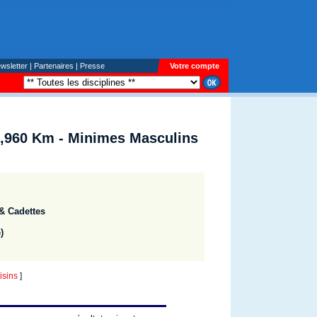
wsletter
|
Partenaires
|
Presse
Votre compte
3,960 Km - Minimes Masculins
& Cadettes
)
sins
]