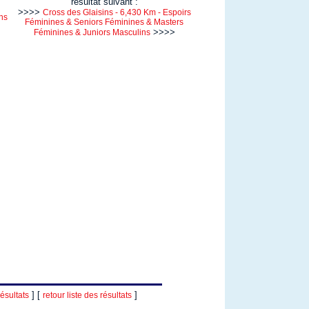
résultat suivant :
>>>>
Cross des Glaisins - 6,430 Km - Espoirs
ns
Féminines & Seniors Féminines & Masters
>>>>
Féminines & Juniors Masculins
] [
]
ésultats
retour liste des résultats