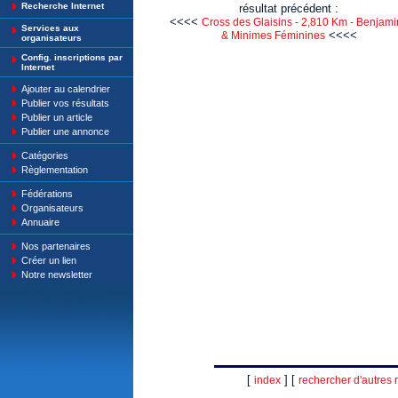
Recherche Internet
résultat précédent :
<<<<
Cross des Glaisins - 2,810 Km - Benjami
Services aux
<<<<
& Minimes Féminines
organisateurs
Config. inscriptions par
Internet
Ajouter au calendrier
Publier vos résultats
Publier un article
Publier une annonce
Catégories
Règlementation
Fédérations
Organisateurs
Annuaire
Nos partenaires
Créer un lien
Notre newsletter
[
] [
index
rechercher d'autres r