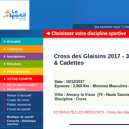
Qui sommes-nous ?
|
Ne
Actualité
Calendrier
Cross des Glaisins 2017 - 
Inscriptions
& Cadettes
Résultats
Photographies
VOTRE COMPTE
Date : 10/12/2017
Mot de passe oublié ?
Epreuve : 3,960 Km - Minimes Masculins 
Déconnexion
Ville : Annecy le Vieux (74 - Haute Savoie
Retour à l'accueil
Discipline : Cross
Coups de coeur
Petites annonces
Forum du sportif
[
CONSULTEZ LES RESULTATS : Cross des Glai
Boutique du sportif
Conseils - Diététique
sportive