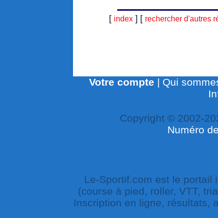
[
] [
index
rechercher d'autres r
Votre compte
|
Qui sommes
In
Copyright © 2002-20
Numéro de 
Le-Sportif.com est le portail
(course à pied, roller, VTT, tri
Inscription en ligne, résultats,