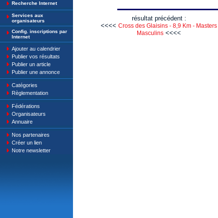
Recherche Internet
Services aux
résultat précédent :
organisateurs
<<<<
Cross des Glaisins - 8,9 Km - Masters
Config. inscriptions par
<<<<
Masculins
Internet
Ajouter au calendrier
Publier vos résultats
Publier un article
Publier une annonce
Catégories
Règlementation
Fédérations
Organisateurs
Annuaire
Nos partenaires
Créer un lien
Notre newsletter