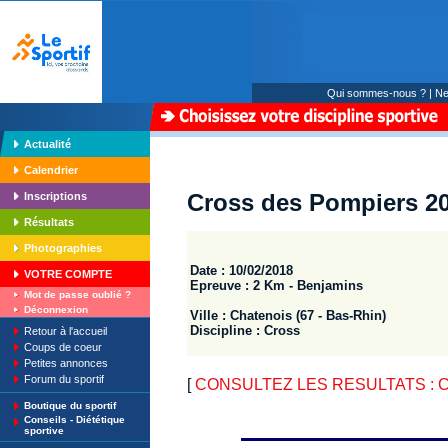
Qui sommes-nous ?
|
Ne
Actualité
Calendrier
Cross des Pompiers 20
Inscriptions
Résultats
Photographies
Date : 10/02/2018
VOTRE COMPTE
Epreuve : 2 Km - Benjamins
Mot de passe oublié ?
Déconnexion
Ville : Chatenois (67 - Bas-Rhin)
Discipline : Cross
Retour à l'accueil
Coups de coeur
Petites annonces
Forum du sportif
[
CONSULTEZ LES RESULTATS : Cr
Boutique du sportif
Conseils - Diététique
sportive