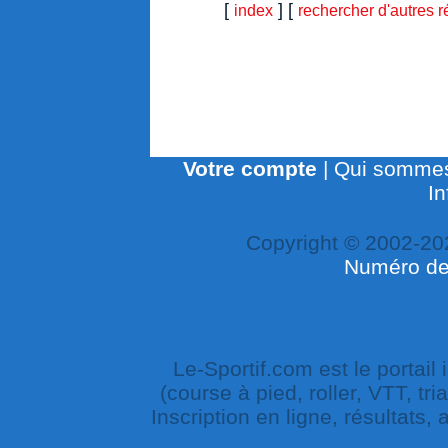
[
] [
index
rechercher d'autres r
Votre compte
|
Qui sommes
In
Copyright © 2002-20
Numéro de 
Le-Sportif.com est le portail
(course à pied, roller, VTT, tri
Inscription en ligne, résultats,