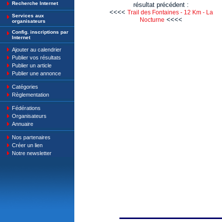
Recherche Internet
résultat précédent :
<<<<
Trail des Fontaines - 12 Km - La
Services aux
<<<<
Nocturne
organisateurs
Config. inscriptions par
Internet
Ajouter au calendrier
Publier vos résultats
Publier un article
Publier une annonce
Catégories
Règlementation
Fédérations
Organisateurs
Annuaire
Nos partenaires
Créer un lien
Notre newsletter