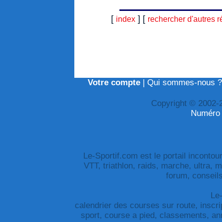
[
] [
index
rechercher d'autres r
Votre compte
|
Qui sommes-nous ?
Copyright © 2002-
Numéro 
Le-Sportif.com est le portail incontour
VTT, triathlon, raids, marche, ultra, m
forum, conseils
Le-
calendrier des courses sur route, inscript
sport, course a pied, classements, annu