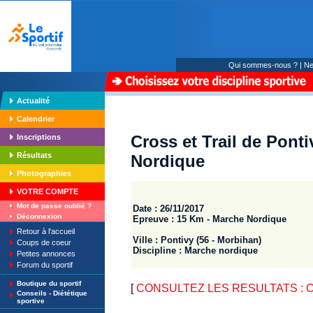
Qui sommes-nous ?
|
Ne
Actualité
Calendrier
Cross et Trail de Pont
Inscriptions
Résultats
Nordique
Photographies
VOTRE COMPTE
Mot de passe oublié ?
Date : 26/11/2017
Déconnexion
Epreuve : 15 Km - Marche Nordique
Retour à l'accueil
Ville : Pontivy (56 - Morbihan)
Coups de coeur
Discipline : Marche nordique
Petites annonces
Forum du sportif
Boutique du sportif
[
CONSULTEZ LES RESULTATS : Cross
Conseils - Diététique
sportive