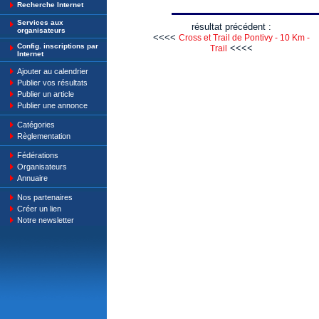
Recherche Internet
Services aux
résultat précédent :
organisateurs
<<<<
Cross et Trail de Pontivy - 10 Km -
Config. inscriptions par
<<<<
Trail
Internet
Ajouter au calendrier
Publier vos résultats
Publier un article
Publier une annonce
Catégories
Règlementation
Fédérations
Organisateurs
Annuaire
Nos partenaires
Créer un lien
Notre newsletter