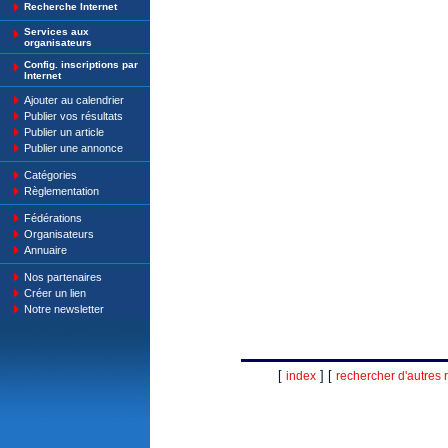
Recherche Internet
Services aux
organisateurs
Config. inscriptions par
Internet
Ajouter au calendrier
Publier vos résultats
Publier un article
Publier une annonce
Catégories
Règlementation
Fédérations
Organisateurs
Annuaire
Nos partenaires
Créer un lien
Notre newsletter
[
] [
index
rechercher d'autres r