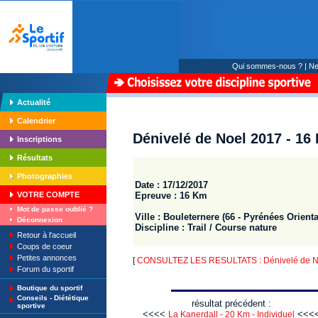
Qui sommes-nous ?
|
Ne
Actualité
Calendrier
Dénivelé de Noel 2017 - 16
Inscriptions
Résultats
Photographies
Date : 17/12/2017
Epreuve : 16 Km
VOTRE COMPTE
Mot de passe oublié ?
Ville : Bouleternere (66 - Pyrénées Orienta
Déconnexion
Discipline : Trail / Course nature
Retour à l'accueil
Coups de coeur
Petites annonces
[
CONSULTEZ LES RESULTATS : Dénivelé de N
Forum du sportif
Boutique du sportif
Conseils - Diététique
résultat précédent :
sportive
<<<<
<<<
La Kanerdall - 20 Km - Individuel