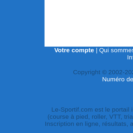
Votre compte
|
Qui sommes
In
Copyright © 2002-20
Numéro de 
Le-Sportif.com est le portail
(course à pied, roller, VTT, tri
Inscription en ligne, résultats,