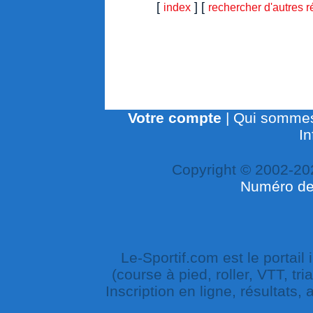
[
] [
index
rechercher d'autres r
Votre compte
|
Qui sommes
In
Copyright © 2002-20
Numéro de 
Le-Sportif.com est le portail
(course à pied, roller, VTT, tri
Inscription en ligne, résultats,