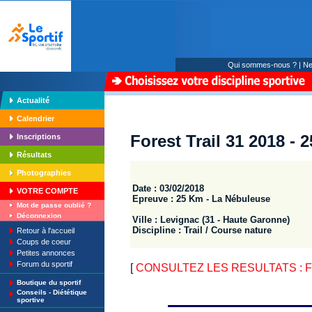
Qui sommes-nous ?
|
Ne
Actualité
Calendrier
Forest Trail 31 2018 -
Inscriptions
Résultats
Photographies
Date : 03/02/2018
VOTRE COMPTE
Epreuve : 25 Km - La Nébuleuse
Mot de passe oublié ?
Déconnexion
Ville : Levignac (31 - Haute Garonne)
Discipline : Trail / Course nature
Retour à l'accueil
Coups de coeur
Petites annonces
Forum du sportif
[
CONSULTEZ LES RESULTATS : Fore
Boutique du sportif
Conseils - Diététique
sportive