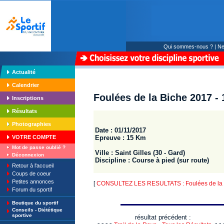
Qui sommes-nous ?
|
Ne
Actualité
Calendrier
Foulées de la Biche 2017 -
Inscriptions
Résultats
Photographies
Date : 01/11/2017
Epreuve : 15 Km
VOTRE COMPTE
Mot de passe oublié ?
Ville : Saint Gilles (30 - Gard)
Déconnexion
Discipline : Course à pied (sur route)
Retour à l'accueil
Coups de coeur
Petites annonces
[
CONSULTEZ LES RESULTATS : Foulées de la 
Forum du sportif
Boutique du sportif
Conseils - Diététique
sportive
résultat précédent :