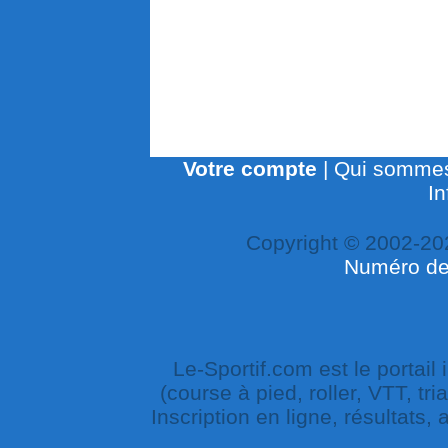
Votre compte
|
Qui sommes
In
Copyright © 2002-20
Numéro de 
Le-Sportif.com est le portail
(course à pied, roller, VTT, tri
Inscription en ligne, résultats,