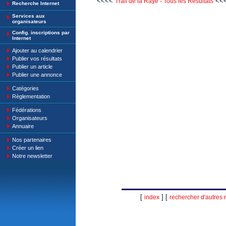
<<<<
<<
Trail de la Raye - Tous les Résultats
Recherche Internet
Services aux
organisateurs
Config. inscriptions par
Internet
Ajouter au calendrier
Publier vos résultats
Publier un article
Publier une annonce
Catégories
Règlementation
Fédérations
Organisateurs
Annuaire
Nos partenaires
Créer un lien
Notre newsletter
[
] [
index
rechercher d'autres r