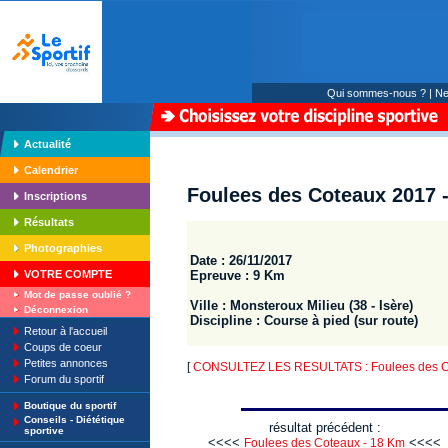
Qui sommes-nous ?
|
Ne
Actualité
Calendrier
Foulees des Coteaux 2017 
Inscriptions
Résultats
Photographies
Date : 26/11/2017
Epreuve : 9 Km
VOTRE COMPTE
Mot de passe oublié ?
Ville : Monsteroux Milieu (38 - Isère)
Déconnexion
Discipline : Course à pied (sur route)
Retour à l'accueil
Coups de coeur
Petites annonces
[
CONSULTEZ LES RESULTATS : Foulees des C
Forum du sportif
Boutique du sportif
Conseils - Diététique
résultat précédent :
sportive
<<<<
<<<<
Foulees des Coteaux - 18 Km