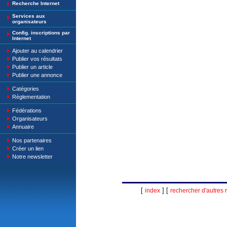
Recherche Internet
Services aux
organisateurs
Config. inscriptions par
Internet
Ajouter au calendrier
Publier vos résultats
Publier un article
Publier une annonce
Catégories
Règlementation
Fédérations
Organisateurs
Annuaire
Nos partenaires
Créer un lien
Notre newsletter
[
] [
index
rechercher d'autres r