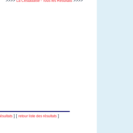
>>>>
>>>>
La Cestadaise - Tous les Résultats
] [
]
ésultats
retour liste des résultats