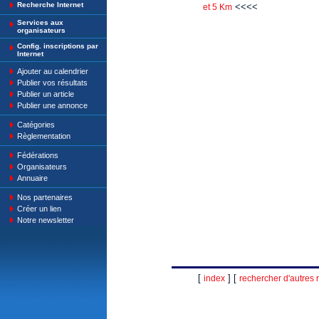
Recherche Internet
<<<<
et 5 Km
Services aux
organisateurs
Config. inscriptions par
Internet
Ajouter au calendrier
Publier vos résultats
Publier un article
Publier une annonce
Catégories
Règlementation
Fédérations
Organisateurs
Annuaire
Nos partenaires
Créer un lien
Notre newsletter
[
] [
index
rechercher d'autres r