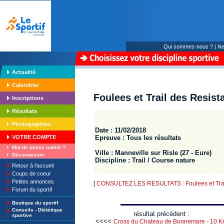
Qui sommes-nous ?
|
Ne
Actualité
Calendrier
Foulees et Trail des Resist
Inscriptions
Résultats
Photographies
Date : 11/02/2018
Epreuve : Tous les résultats
VOTRE COMPTE
Mot de passe oublié ?
Ville : Manneville sur Risle (27 - Eure)
Déconnexion
Discipline : Trail / Course nature
Retour à l'accueil
Coups de coeur
Petites annonces
[
CONSULTEZ LES RESULTATS : Foulees et Trail
Forum du sportif
Boutique du sportif
Conseils - Diététique
résultat précédent :
sportive
<<<<
Cross du Chateau de Bonnemare - 10 