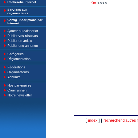
Recherche Internet
<<<<
Km
Services aux
organisateurs
Config. inscriptions par
Internet
Ajouter au calendrier
Publier vos résultats
Publier un article
Publier une annonce
Catégories
Règlementation
Fédérations
Organisateurs
Annuaire
Nos partenaires
Créer un lien
Notre newsletter
[
] [
index
rechercher d'autres r