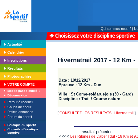
Qui sommes-nous ?
|
Ne
Actualité
Calendrier
Hivernatrail 2017 - 12 Km -
Inscriptions
Résultats
Photographies
Date : 10/12/2017
Epreuve : 12 Km - Duo
VOTRE COMPTE
Mot de passe oublié ?
Ville : St Come-et-Maruejols (30 - Gard)
Déconnexion
Discipline : Trail / Course nature
Retour à l'accueil
Coups de coeur
Petites annonces
[
CONSULTEZ LES RESULTATS : Hivernatrail
]
Forum du sportif
Boutique du sportif
Conseils - Diététique
résultat précédent :
sportive
<<<<
Les Ribines de L’aber Ildut - 18 Km et 9,