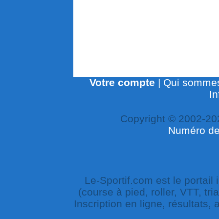
Votre compte
|
Qui sommes
In
Copyright © 2002-20
Numéro de 
Le-Sportif.com est le portail
(course à pied, roller, VTT, tri
Inscription en ligne, résultats,