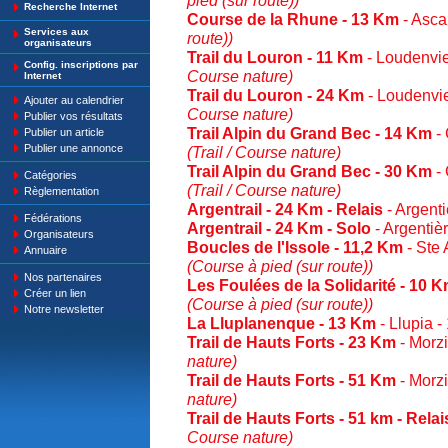
pied (sur route))
Recherche Internet
Course de la Rhune - 13 Km
- Asca
Services aux
route))
organisateurs
Trail du Louron - 11 Km
- Loudenvie
Config. inscriptions par
Course nature)
Internet
Trail du Louron - 24 Km
- Loudenvie
Ajouter au calendrier
Course nature)
Publier vos résultats
Trail Alpin du Grand Bec - 14 Km
- 
Publier un article
Publier une annonce
(Trail / Course nature)
Trail Alpin du Grand Bec - 30 Km
- 
Catégories
(Trail / Course nature)
Règlementation
Argentrail - 24 Km - Relais
- Argent
Fédérations
Argentrail - 24 Km - Solo
- Argentiè
Organisateurs
Boucles de l'Issole - 11,2 Km
- Ste 
Annuaire
(Course à pied (sur route))
Nos partenaires
Les Foulées de la Solidarité - 10 
Créer un lien
(Course à pied (sur route))
Notre newsletter
La Lluplanenque - 13 Km
- Llupia 
Trail de Hauts Forts - 23 Km
- Morz
nature)
Trail de Hauts Forts - 51 Km
- Morz
nature)
Trail de Hauts Forts - 51 km - Relai
Course nature)