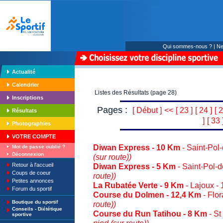
Qui sommes-nous ?
|
Ne
Actualité
Calendrier
Listes des Résultats (page 28)
Inscriptions
Pages :
[ Début ]
<<
[ 23 ]
[ 24 ]
[ 2
Résultats
]
[ 33 
Photographies
VOTRE COMPTE
Diwan Express - 10 Km
- Saint-Pol
Mot de passe oublié ?
Déconnexion
(sur route))
Retour à l'accueil
Diwan Express - 5 Km
- Saint-Pol-
Coups de coeur
route))
Petites annonces
La Rubatée Verte - 9 Km
- Lajoux -
Forum du sportif
Course du Dolmen - 12,4 Km
- Flo
Boutique du sportif
route))
Conseils - Diététique
Course du Run Tatihou - 8 Km
- St
sportive