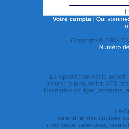
[
Votre compte
|
Qui sommes
In
Copyright © 2002-20
Numéro de 
Le-Sportif.com est le portail
(course à pied, roller, VTT, tri
Inscription en ligne, résultats,
Le-Sp
calendrier des courses sur 
inscription, calendrier, result