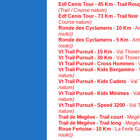
Edf Cenis Tour - 45 Km - Trail Rou
(Trail / Course nature)
Edf Cenis Tour - 73 Km - Trail Noir
Course nature)
Ronde des Cyclamens - 10 Km
- A
route))
Ronde des Cyclamens - 5 Km
- Ari
route))
Vt Trail Pursuit - 15 Km
- Val Thore
Vt Trail Pursuit - 30 Km
- Val Thore
Vt Trail Pursuit - Cross Hommes
- 
Vt Trail Pursuit - Kids Benjamins
- 
nature)
Vt Trail Pursuit - Kids Cadets
- Val
nature)
Vt Trail Pursuit - Kids Minimes
- Va
nature)
Vt Trail Pursuit - Speed 3200
- Val 
nature)
Trail de Megève - Trail court
- Megè
Trail de Megève - Trail long
- Megèv
Roue Fertoise - 10 Km
- La Ferte G
route))