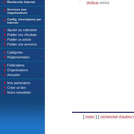
Recherche Internet
<<<<
Vertical
Services aux
organisateurs
Config. inscriptions par
Internet
Ajouter au calendrier
Publier vos résultats
Publier un article
Publier une annonce
Catégories
Règlementation
Fédérations
Organisateurs
Annuaire
Nos partenaires
Créer un lien
Notre newsletter
[
] [
index
rechercher d'autres r