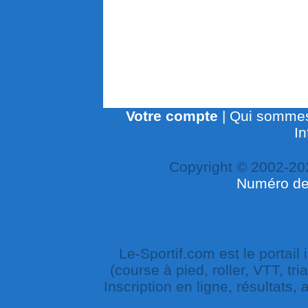
Votre compte
|
Qui sommes
In
Copyright © 2002-20
Numéro de 
Le-Sportif.com est le portail
(course à pied, roller, VTT, tri
Inscription en ligne, résultats,