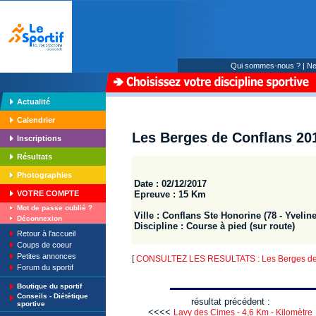
Qui sommes-nous ?
|
Ne
Actualité
Calendrier
Les Berges de Conflans 20
Inscriptions
Résultats
Photographies
Date : 02/12/2017
Epreuve : 15 Km
VOTRE COMPTE
Mot de passe oublié ?
Ville : Conflans Ste Honorine (78 - Yveline
Déconnexion
Discipline : Course à pied (sur route)
Retour à l'accueil
Coups de coeur
Petites annonces
[
CONSULTEZ LES RESULTATS : Les Berges de
Forum du sportif
Boutique du sportif
Conseils - Diététique
résultat précédent :
sportive
<<<<
Lavy des Cimes - 4,6 Km - Kilomètre