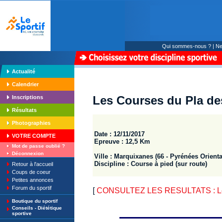
Qui sommes-nous ?
|
Ne
Actualité
Calendrier
Les Courses du Pla des
Inscriptions
Résultats
Photographies
Date : 12/11/2017
VOTRE COMPTE
Epreuve : 12,5 Km
Mot de passe oublié ?
Déconnexion
Ville : Marquixanes (66 - Pyrénées Orienta
Discipline : Course à pied (sur route)
Retour à l'accueil
Coups de coeur
Petites annonces
Forum du sportif
[
CONSULTEZ LES RESULTATS : Les 
Boutique du sportif
Conseils - Diététique
sportive