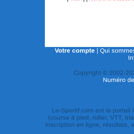
Votre compte
|
Qui sommes
In
Copyright © 2002-20
Numéro de 
Le-Sportif.com est le portail
(course à pied, roller, VTT, tri
Inscription en ligne, résultats,