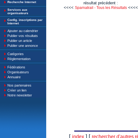
Recherche Internet
résultat précédent :
<<<<
<<<<
Sparnatrail - Tous les Résultats
Services aux
organisateurs
Config. inscriptions par
Internet
Ajouter au calendrier
Publier vos résultats
Publier un article
Publier une annonce
Catégories
Règlementation
Fédérations
Organisateurs
Annuaire
Nos partenaires
Créer un lien
Notre newsletter
[
] [
index
rechercher d'autres r