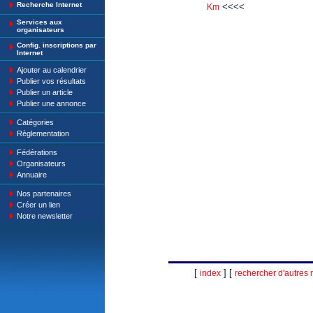
Recherche Internet
<<<<
Km
Services aux
organisateurs
Config. inscriptions par
Internet
Ajouter au calendrier
Publier vos résultats
Publier un article
Publier une annonce
Catégories
Règlementation
Fédérations
Organisateurs
Annuaire
Nos partenaires
Créer un lien
Notre newsletter
[
] [
index
rechercher d'autres r