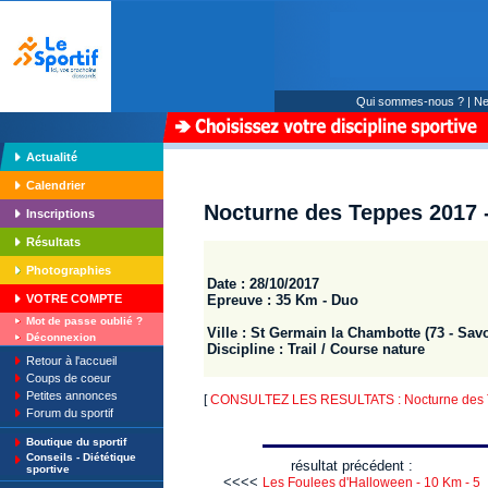
Qui sommes-nous ?
|
Ne
Actualité
Calendrier
Nocturne des Teppes 2017 
Inscriptions
Résultats
Photographies
Date : 28/10/2017
Epreuve : 35 Km - Duo
VOTRE COMPTE
Mot de passe oublié ?
Ville : St Germain la Chambotte (73 - Savo
Déconnexion
Discipline : Trail / Course nature
Retour à l'accueil
Coups de coeur
Petites annonces
[
CONSULTEZ LES RESULTATS : Nocturne des 
Forum du sportif
Boutique du sportif
Conseils - Diététique
résultat précédent :
sportive
<<<<
Les Foulees d'Halloween - 10 Km - 5