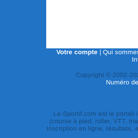
Votre compte
|
Qui sommes
In
Copyright © 2002-20
Numéro de 
Le-Sportif.com est le portail
(course à pied, roller, VTT, tri
Inscription en ligne, résultats,