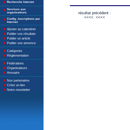
Recherche Internet
Services aux
résultat précédent :
organisateurs
<<<<
<<<<
Config. inscriptions par
Internet
Ajouter au calendrier
Publier vos résultats
Publier un article
Publier une annonce
Catégories
Règlementation
Fédérations
Organisateurs
Annuaire
Nos partenaires
Créer un lien
Notre newsletter