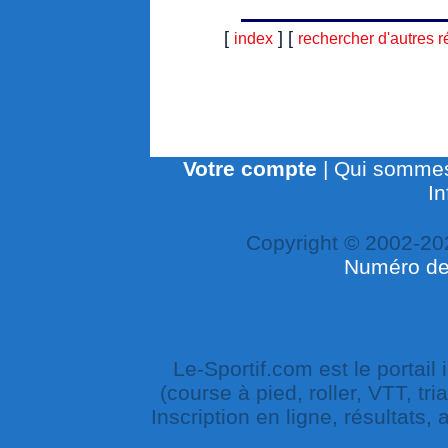
[
] [
index
rechercher d'autres r
Votre compte
|
Qui sommes
In
Copyright © 2002-20
Numéro de 
Le-Sportif.com est le portail
(course à pied, roller, VTT, tri
Inscription en ligne, résultats,