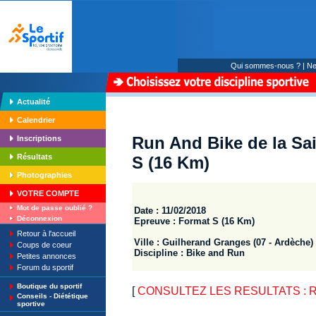
Qui sommes-nous ?
|
Ne
Actualité
Calendrier
Run And Bike de la Sai
Inscriptions
Résultats
S (16 Km)
Photographies
VOTRE COMPTE
Mot de passe oublié ?
Date : 11/02/2018
Déconnexion
Epreuve : Format S (16 Km)
Retour à l'accueil
Ville : Guilherand Granges (07 - Ardèche)
Coups de coeur
Discipline : Bike and Run
Petites annonces
Forum du sportif
Boutique du sportif
[
CONSULTEZ LES RESULTATS : Run 
Conseils - Diététique
sportive