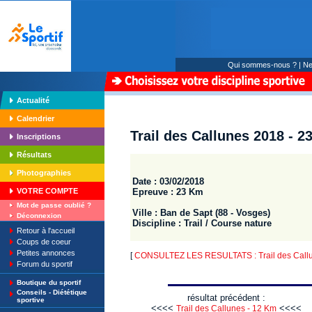
Qui sommes-nous ?
|
Ne
Actualité
Calendrier
Trail des Callunes 2018 - 
Inscriptions
Résultats
Photographies
Date : 03/02/2018
Epreuve : 23 Km
VOTRE COMPTE
Mot de passe oublié ?
Ville : Ban de Sapt (88 - Vosges)
Déconnexion
Discipline : Trail / Course nature
Retour à l'accueil
Coups de coeur
Petites annonces
[
CONSULTEZ LES RESULTATS : Trail des Call
Forum du sportif
Boutique du sportif
Conseils - Diététique
résultat précédent :
sportive
<<<<
<<<<
Trail des Callunes - 12 Km