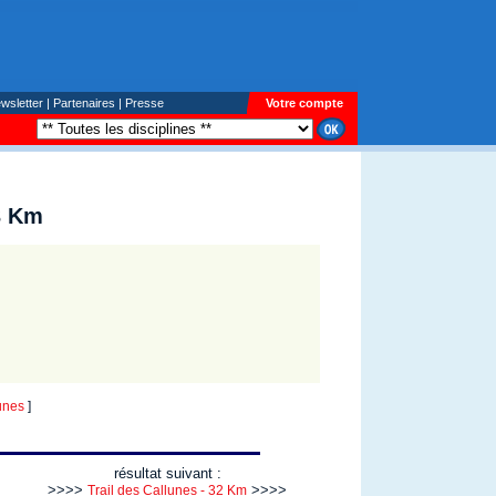
wsletter
|
Partenaires
|
Presse
Votre compte
23 Km
unes
]
résultat suivant :
>>>>
>>>>
Trail des Callunes - 32 Km