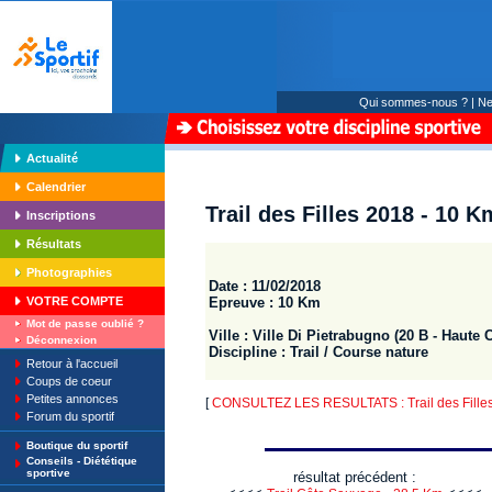
Qui sommes-nous ?
|
Ne
Actualité
Calendrier
Trail des Filles 2018 - 10 K
Inscriptions
Résultats
Photographies
Date : 11/02/2018
Epreuve : 10 Km
VOTRE COMPTE
Mot de passe oublié ?
Ville : Ville Di Pietrabugno (20 B - Haute 
Déconnexion
Discipline : Trail / Course nature
Retour à l'accueil
Coups de coeur
Petites annonces
[
CONSULTEZ LES RESULTATS : Trail des Fille
Forum du sportif
Boutique du sportif
Conseils - Diététique
sportive
résultat précédent :