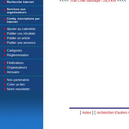
<<<<
<<<<
Trail Côte Sauvage - 28,5 Km
Recherche Internet
Services aux
organisateurs
Config. inscriptions par
Internet
Ajouter au calendrier
Publier vos résultats
Publier un article
Publier une annonce
Catégories
Règlementation
Fédérations
Organisateurs
Annuaire
Nos partenaires
Créer un lien
Notre newsletter
[
] [
index
rechercher d'autres r