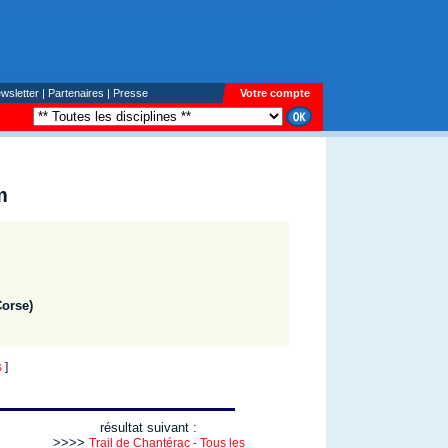
wsletter
|
Partenaires
|
Presse
Votre compte
m
Corse)
s
]
résultat suivant :
>>>>
Trail de Chantérac - Tous les