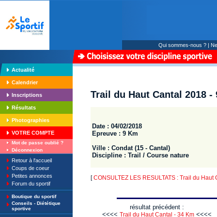
Qui sommes-nous ?
|
Ne
Actualité
Calendrier
Trail du Haut Cantal 2018 -
Inscriptions
Résultats
Photographies
Date : 04/02/2018
Epreuve : 9 Km
VOTRE COMPTE
Mot de passe oublié ?
Ville : Condat (15 - Cantal)
Déconnexion
Discipline : Trail / Course nature
Retour à l'accueil
Coups de coeur
Petites annonces
[
CONSULTEZ LES RESULTATS : Trail du Haut 
Forum du sportif
Boutique du sportif
Conseils - Diététique
résultat précédent :
sportive
<<<<
<<<<
Trail du Haut Cantal - 34 Km