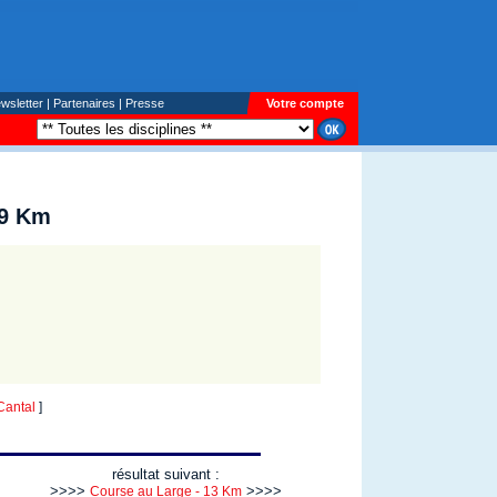
wsletter
|
Partenaires
|
Presse
Votre compte
 9 Km
Cantal
]
résultat suivant :
>>>>
>>>>
Course au Large - 13 Km