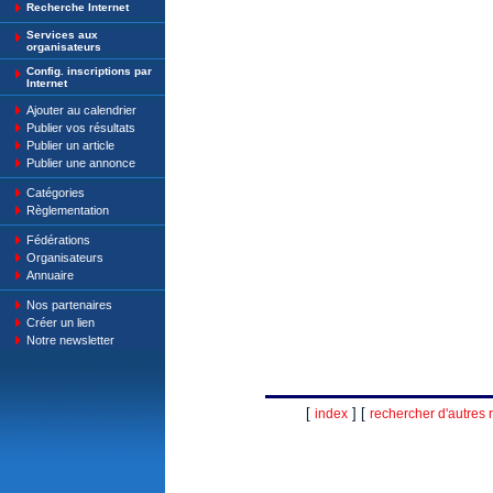
Recherche Internet
Services aux
organisateurs
Config. inscriptions par
Internet
Ajouter au calendrier
Publier vos résultats
Publier un article
Publier une annonce
Catégories
Règlementation
Fédérations
Organisateurs
Annuaire
Nos partenaires
Créer un lien
Notre newsletter
[
] [
index
rechercher d'autres r