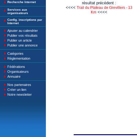
Recherche Internet
résultat précédent :
<<<<
Trail du Plateau de Grevillers - 13
Services aux
<<<<
Km
organisateurs
Config. inscriptions par
Internet
Ajouter au calendrier
Publier vos résultats
Publier un article
Publier une annonce
Catégories
Règlementation
Fédérations
Organisateurs
Annuaire
Nos partenaires
Créer un lien
Notre newsletter