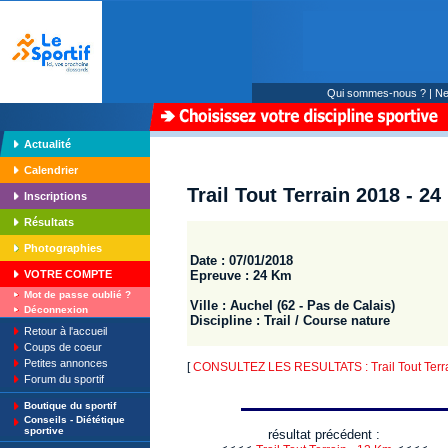
Qui sommes-nous ?
|
Ne
Actualité
Calendrier
Trail Tout Terrain 2018 - 2
Inscriptions
Résultats
Photographies
Date : 07/01/2018
Epreuve : 24 Km
VOTRE COMPTE
Mot de passe oublié ?
Ville : Auchel (62 - Pas de Calais)
Déconnexion
Discipline : Trail / Course nature
Retour à l'accueil
Coups de coeur
Petites annonces
[
CONSULTEZ LES RESULTATS : Trail Tout Terr
Forum du sportif
Boutique du sportif
Conseils - Diététique
sportive
résultat précédent :