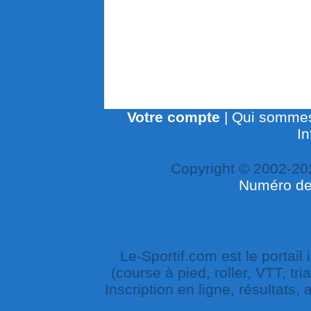
Votre compte
|
Qui sommes
In
Copyright © 2002-20
Numéro de 
Le-Sportif.com est le portail
(course à pied, roller, VTT, tri
Inscription en ligne, résultats,