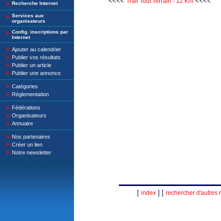
<<<<
<<<<
Trail Tout Terrain - 12 Km
Recherche Internet
Services aux
organisateurs
Config. inscriptions par
Internet
Ajouter au calendrier
Publier vos résultats
Publier un article
Publier une annonce
Catégories
Règlementation
Fédérations
Organisateurs
Annuaire
Nos partenaires
Créer un lien
Notre newsletter
[
] [
index
rechercher d'autres r