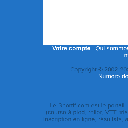
Votre compte
|
Qui sommes
In
Copyright © 2002-20
Numéro de 
Le-Sportif.com est le portail
(course à pied, roller, VTT, tri
Inscription en ligne, résultats,