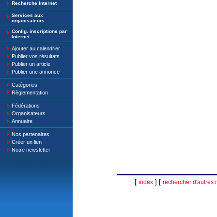
Recherche Internet
Services aux
organisateurs
Config. inscriptions par
Internet
Ajouter au calendrier
Publier vos résultats
Publier un article
Publier une annonce
Catégories
Règlementation
Fédérations
Organisateurs
Annuaire
Nos partenaires
Créer un lien
Notre newsletter
[
] [
index
rechercher d'autres r