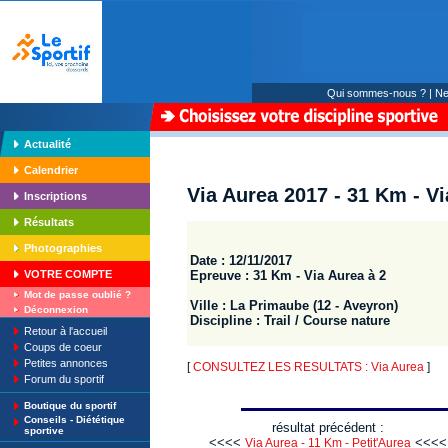
Qui sommes-nous ?
|
Ne
Actualité
Calendrier
Via Aurea 2017 - 31 Km - Vi
Inscriptions
Résultats
Photographies
Date : 12/11/2017
Epreuve : 31 Km - Via Aurea à 2
VOTRE COMPTE
Mot de passe oublié ?
Ville : La Primaube (12 - Aveyron)
Déconnexion
Discipline : Trail / Course nature
Retour à l'accueil
Coups de coeur
Petites annonces
[
CONSULTEZ LES RESULTATS : Via Aurea
]
Forum du sportif
Boutique du sportif
Conseils - Diététique
résultat précédent :
sportive
<<<<
<<<<
Via Aurea - 11 Km - Petit'Aurea