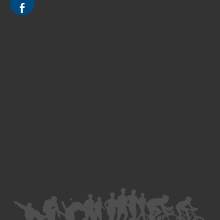
Divorce - Avocat à Strasbourg
Droit de la famille - Avocat à Strasbourg
Droit pénal - Avocat à Strasbourg
Droit des victimes - Avocat à Strasbourg
Droit immobilier - Avocat à Strasbourg
Droit du travail - Avocat à Strasbourg
Droit des contrats - Avocat à Strasbourg
Recouvrement des créances - Avocat à Strasbourg
Postulation et substitution - Avocat à Strasbourg