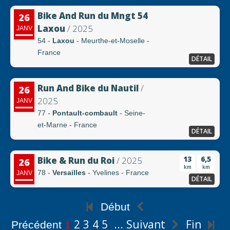
Bike And Run du Mngt 54
26
Laxou
/ 2025
JANV
54 -
Laxou
- Meurthe-et-Moselle -
France
DÉTAIL
Run And Bike du Nautil
/
26
2025
JANV
77 -
Pontault-combault
- Seine-
et-Marne - France
DÉTAIL
13
6,5
Bike & Run du Roi
/ 2025
26
km
km
78 -
Versailles
- Yvelines - France
JANV
DÉTAIL
Début
2
3
4
5
...
Suivant
Fin
Précédent
1