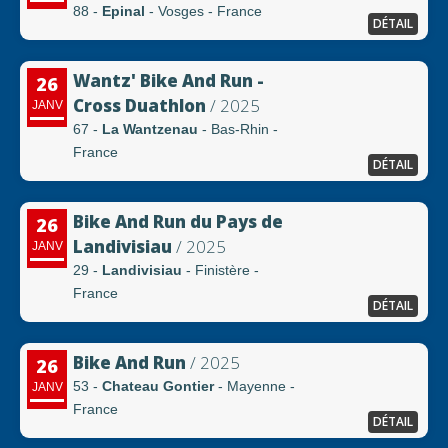
88 -
Epinal
- Vosges - France
DÉTAIL
Wantz' Bike And Run -
26
Cross Duathlon
/ 2025
JANV
67 -
La Wantzenau
- Bas-Rhin -
France
DÉTAIL
Bike And Run du Pays de
26
Landivisiau
/ 2025
JANV
29 -
Landivisiau
- Finistère -
France
DÉTAIL
Bike And Run
/ 2025
26
53 -
Chateau Gontier
- Mayenne -
JANV
France
DÉTAIL