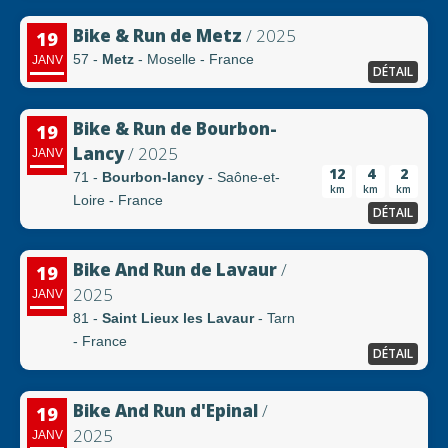
Bike & Run de Metz
/ 2025
19
57 -
Metz
- Moselle - France
JANV
DÉTAIL
Bike & Run de Bourbon-
19
Lancy
/ 2025
JANV
12
4
2
71 -
Bourbon-lancy
- Saône-et-
km
km
km
Loire - France
DÉTAIL
Bike And Run de Lavaur
/
19
2025
JANV
81 -
Saint Lieux les Lavaur
- Tarn
- France
DÉTAIL
Bike And Run d'Epinal
/
19
2025
JANV