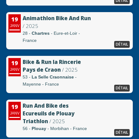
DÉTAIL
Animathlon Bike And Run
19
/ 2025
JANV
28 -
Chartres
- Eure-et-Loir -
France
DÉTAIL
Bike & Run la Rincerie
19
Pays de Craon
/ 2025
JANV
53 -
La Selle Craonnaise
-
Mayenne - France
DÉTAIL
Run And Bike des
19
Ecureuils de Plouay
JANV
Triathlon
/ 2025
56 -
Plouay
- Morbihan - France
DÉTAIL