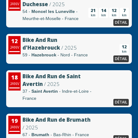
Duchesse
/ 2025
JANV
21
14
12
7
54 -
Moncel les Luneville
-
km
km
km
km
Meurthe-et-Moselle - France
DÉTAIL
Bike And Run
12
12
d'Hazebrouck
/ 2025
JANV
km
59 -
Hazebrouck
- Nord - France
DÉTAIL
Bike And Run de Saint
18
Avertin
/ 2025
JANV
37 -
Saint Avertin
- Indre-et-Loire -
France
DÉTAIL
Bike And Run de Brumath
19
/ 2025
JANV
67 -
Brumath
- Bas-Rhin - France