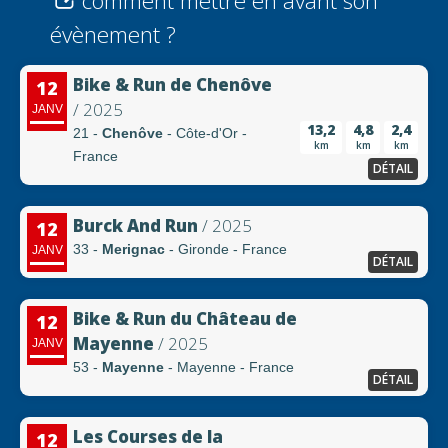
comment mettre en avant son
évènement ?
Bike & Run de Chenôve
12
/ 2025
JANV
13,2
4,8
2,4
21 -
Chenôve
- Côte-d'Or -
km
km
km
France
DÉTAIL
Burck And Run
/ 2025
12
33 -
Merignac
- Gironde - France
JANV
DÉTAIL
Bike & Run du Château de
12
Mayenne
/ 2025
JANV
53 -
Mayenne
- Mayenne - France
DÉTAIL
Les Courses de la
12