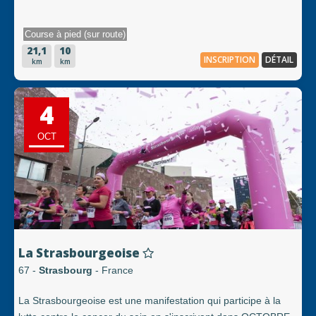
Course à pied (sur route)
21,1
10
INSCRIPTION
DÉTAIL
km
km
4
OCT
La Strasbourgeoise
67 -
Strasbourg
- France
La Strasbourgeoise est une manifestation qui participe à la