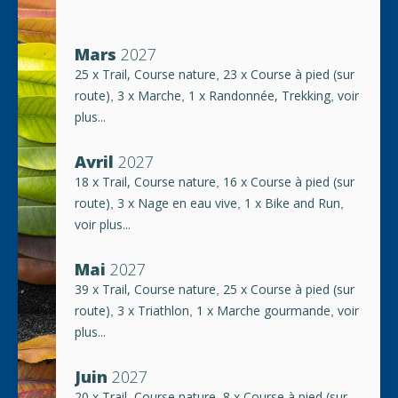
Mars
2027
25 x Trail, Course nature
23 x Course à pied (sur
,
route)
3 x Marche
1 x Randonnée, Trekking
voir
,
,
,
plus...
Avril
2027
18 x Trail, Course nature
16 x Course à pied (sur
,
route)
3 x Nage en eau vive
1 x Bike and Run
,
,
,
voir plus...
Mai
2027
39 x Trail, Course nature
25 x Course à pied (sur
,
route)
3 x Triathlon
1 x Marche gourmande
voir
,
,
,
plus...
Juin
2027
20 x Trail, Course nature
8 x Course à pied (sur
,