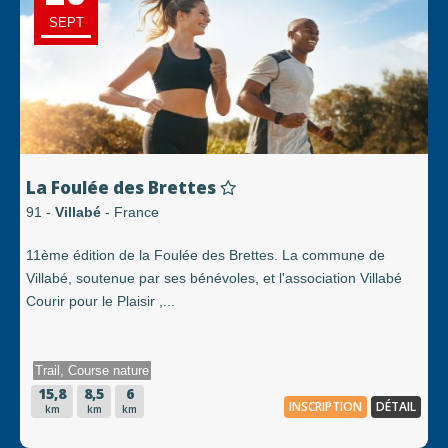
SEPT
La Foulée des Brettes
91 -
Villabé
- France
11ème édition de la Foulée des Brettes. La commune de
Villabé, soutenue par ses bénévoles, et l'association Villabé
Courir pour le Plaisir ,...
Trail, Course nature
15,8
8,5
6
INSCRIPTION
DÉTAIL
km
km
km