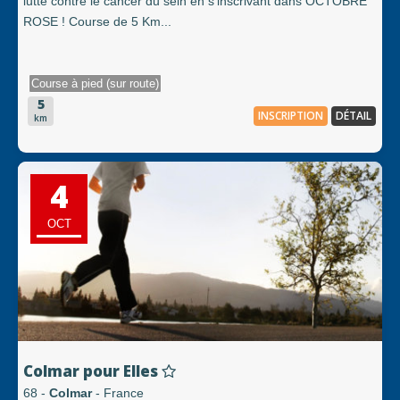
lutte contre le cancer du sein en s'inscrivant dans OCTOBRE
ROSE ! Course de 5 Km...
Course à pied (sur route)
5
INSCRIPTION
DÉTAIL
km
4
OCT
Colmar pour Elles
68 -
Colmar
- France