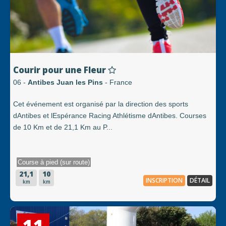
Courir pour une Fleur
06 -
Antibes Juan les Pins
- France
Cet événement est organisé par la direction des sports
dAntibes et lEspérance Racing Athlétisme dAntibes. Courses
de 10 Km et de 21,1 Km au P...
Course à pied (sur route)
21,1
10
INSCRIPTION
DÉTAIL
km
km
11