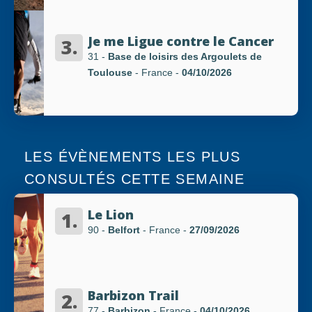
RÉSULTATS
Je me Ligue contre le Cancer
3.
31 -
Base de loisirs des Argoulets de
Toulouse
- France
-
04/10/2026
PHOTOS/VIDÉOS
BLOG
LES ÉVÈNEMENTS LES PLUS
CONSULTÉS CETTE SEMAINE
ORGANISATEURS
Le Lion
1.
90 -
Belfort
- France
-
27/09/2026
PLUS...
Barbizon Trail
2.
77 -
Barbizon
- France
-
04/10/2026