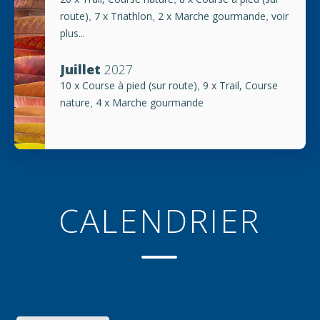
route)
7 x Triathlon
2 x Marche gourmande
voir
,
,
,
plus...
Juillet
2027
10 x Course à pied (sur route)
9 x Trail, Course
,
nature
4 x Marche gourmande
,
CALENDRIER