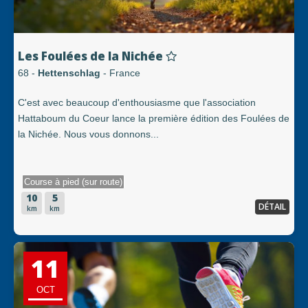
Les Foulées de la Nichée
68 -
Hettenschlag
- France
C'est avec beaucoup d'enthousiasme que l'association
Hattaboum du Coeur lance la première édition des Foulées de
la Nichée. Nous vous donnons...
Course à pied (sur route)
10
5
DÉTAIL
km
km
11
OCT