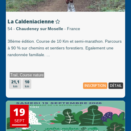
La Caldeniacienne
54 -
Chaudeney sur Moselle
- France
38ème édition. Course de 10 Km et semi-marathon. Parcours
à 90 % sur chemins et sentiers forestiers. Egalement une
randonnée familiale. ...
Trail, Course nature
21,1
10
INSCRIPTION
DÉTAIL
km
km
19
SEPT