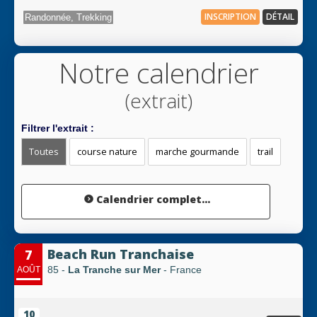
INSCRIPTION
DÉTAIL
Randonnée, Trekking
Notre calendrier
(extrait)
Filtrer l'extrait :
Toutes
course nature
marche gourmande
trail
Calendrier complet...
Beach Run Tranchaise
7
85 -
La Tranche sur Mer
- France
AOÛT
10