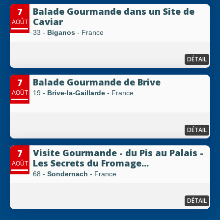
Balade Gourmande dans un Site de
7
Caviar
AOÛT
33 -
Biganos
- France
DÉTAIL
Balade Gourmande de Brive
7
19 -
Brive-la-Gaillarde
- France
AOÛT
DÉTAIL
Visite Gourmande - du Pis au Palais -
7
Les Secrets du Fromage...
AOÛT
68 -
Sondernach
- France
DÉTAIL