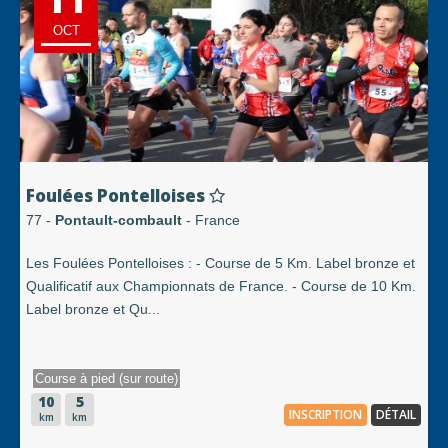
OCT
Foulées Pontelloises
77 -
Pontault-combault
- France
Les Foulées Pontelloises : - Course de 5 Km. Label bronze et
Qualificatif aux Championnats de France. - Course de 10 Km.
Label bronze et Qu...
Course à pied (sur route)
10
5
INSCRIPTION
DÉTAIL
km
km