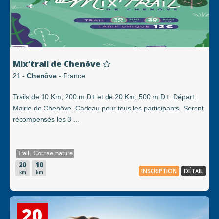
Mix’trail de Chenôve
21 -
Chenôve
- France
Trails de 10 Km, 200 m D+ et de 20 Km, 500 m D+. Départ :
Mairie de Chenôve. Cadeau pour tous les participants. Seront
récompensés les 3 ...
Trail, Course nature
20
10
INSCRIPTION
DÉTAIL
km
km
20