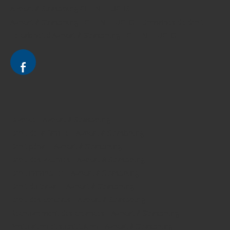
Avocat à Strasbourg CELINE FUCHS
Avocat à Strasbourg - CELINE FUCHS - Domaines de droit
Le cabinet d'Avocat à Strasbourg - CELINE FUCHS
Divorce - Avocat à Strasbourg
Droit de la famille - Avocat à Strasbourg
Droit pénal - Avocat à Strasbourg
Droit des victimes - Avocat à Strasbourg
Droit immobilier - Avocat à Strasbourg
Droit du travail - Avocat à Strasbourg
Droit des contrats - Avocat à Strasbourg
Recouvrement des créances - Avocat à Strasbourg
Postulation et substitution - Avocat à Strasbourg