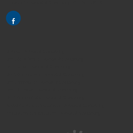
Le cabinet d'Avocat à Strasbourg - CELINE FUCHS
Divorce - Avocat à Strasbourg
Droit de la famille - Avocat à Strasbourg
Droit pénal - Avocat à Strasbourg
Droit des victimes - Avocat à Strasbourg
Droit immobilier - Avocat à Strasbourg
Droit du travail - Avocat à Strasbourg
Droit des contrats - Avocat à Strasbourg
Recouvrement des créances - Avocat à Strasbourg
Postulation et substitution - Avocat à Strasbourg