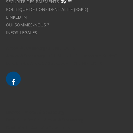
SECURITE DES PAIEMENTS
POLITIQUE DE CONFIDENTIALITE (RGPD)
LINKED IN
QUI SOMMES-NOUS ?
INFOS LEGALES
Avocat à Strasbourg CELINE FUCHS
Avocat à Strasbourg - CELINE FUCHS - Domaines de droit
Le cabinet d'Avocat à Strasbourg - CELINE FUCHS
Divorce - Avocat à Strasbourg
Droit de la famille - Avocat à Strasbourg
Droit pénal - Avocat à Strasbourg