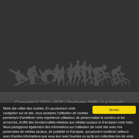
Droit des victimes - Avocat à Strasbourg
Droit immobilier - Avocat à Strasbourg
Droit du travail - Avocat à Strasbourg
Droit des contrats - Avocat à Strasbourg
Recouvrement des créances - Avocat à Strasbourg
Postulation et substitution - Avocat à Strasbourg
Copyright ©
2002 - 2026
/ Studiodev SARL / Le-Sportif /
Notre site utilise des cookies. En poursuivant votre
Registration4all
Fermer
navigation sur ce site, vous acceptez l'utilisation de cookies
Tous droits réservées.
permettant d'améliorer votre expérience utilisateur, de personnaliser le contenu et les
annonces, d'offrir des fonctionnalités relatives aux médias sociaux et d'analyser notre trafic.
Numéro de déclaration CNIL : 1999972
Nous partageons également des informations sur l'utilisation de notre site avec nos
partenaires de médias sociaux, de publicité et d'analyse, qui peuvent combiner celles-ci
avec d'autres informations que vous leur avez fournies ou qu'ils ont collectées lors de votre