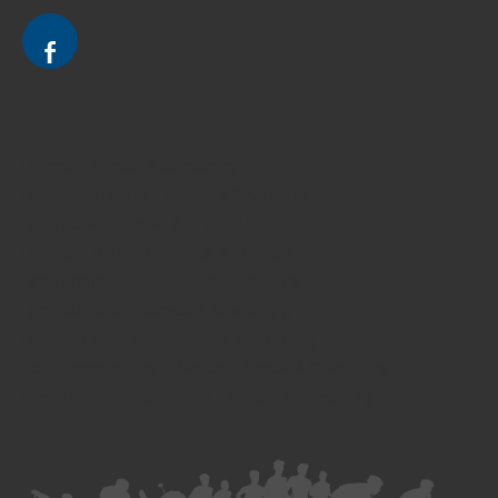
Divorce - Avocat à Strasbourg
Droit de la famille - Avocat à Strasbourg
Droit pénal - Avocat à Strasbourg
Droit des victimes - Avocat à Strasbourg
Droit immobilier - Avocat à Strasbourg
Droit du travail - Avocat à Strasbourg
Droit des contrats - Avocat à Strasbourg
Recouvrement des créances - Avocat à Strasbourg
Postulation et substitution - Avocat à Strasbourg