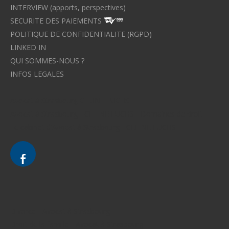
INTERVIEW (apports, perspectives)
SECURITE DES PAIEMENTS
POLITIQUE DE CONFIDENTIALITE (RGPD)
LINKED IN
QUI SOMMES-NOUS ?
INFOS LEGALES
Avocat à Strasbourg CELINE FUCHS
Avocat à Strasbourg - CELINE FUCHS - Domaines de droit
Le cabinet d'Avocat à Strasbourg - CELINE FUCHS
Divorce - Avocat à Strasbourg
Droit de la famille - Avocat à Strasbourg