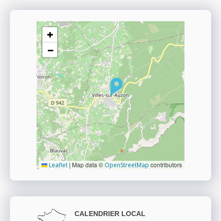
+
−
|
Map data ©
contributors
Leaflet
OpenStreetMap
CALENDRIER LOCAL