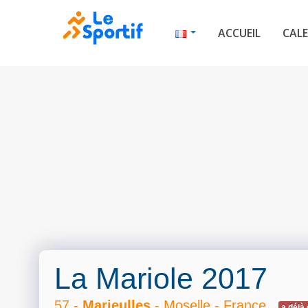
ACCUEIL
CALE
La Mariole 2017
57 -
Marieulles
- Moselle - France
a déjà 