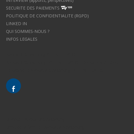
INTERVIEW (apports, perspectives)
SECURITE DES PAIEMENTS
POLITIQUE DE CONFIDENTIALITE (RGPD)
LINKED IN
QUI SOMMES-NOUS ?
INFOS LEGALES
Avocat à Strasbourg CELINE FUCHS
Avocat à Strasbourg - CELINE FUCHS - Domaines de droit
Le cabinet d'Avocat à Strasbourg - CELINE FUCHS
Divorce - Avocat à Strasbourg
Droit de la famille - Avocat à Strasbourg