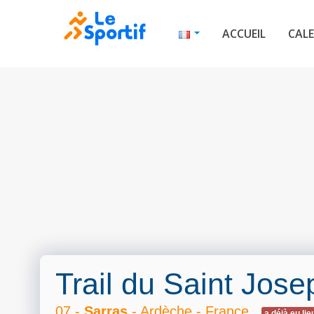
ACCUEIL
CALE
Trail du Saint Jos
07 -
Sarras
- Ardèche - France
a déjà eu lie