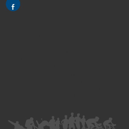
Divorce - Avocat à Strasbourg
Droit de la famille - Avocat à Strasbourg
Droit pénal - Avocat à Strasbourg
Droit des victimes - Avocat à Strasbourg
Droit immobilier - Avocat à Strasbourg
Droit du travail - Avocat à Strasbourg
Droit des contrats - Avocat à Strasbourg
Recouvrement des créances - Avocat à Strasbourg
Postulation et substitution - Avocat à Strasbourg